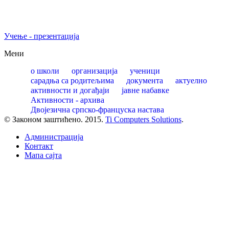
Учење - презентација
Мени
о школи
организација
ученици
сарадња са родитељима
документа
актуелно
активности и догађаји
јавне набавке
Активности - архива
Двојезична српско-француска настава
© Законом заштићено. 2015.
Ti Computers Solutions
.
Администрација
Контакт
Mапа сајта