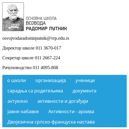
osvojvodaradomirputnik@vrp.edu.rs
Директор школе 011 3670-017
Секретар школе 011 2667-224
Рачуноводство 011 4095-808
о школи
организација
ученици
сарадња са родитељима
документа
актуелно
активности и догађаји
јавне набавке
Активности - архива
Двојезична српско-француска настава