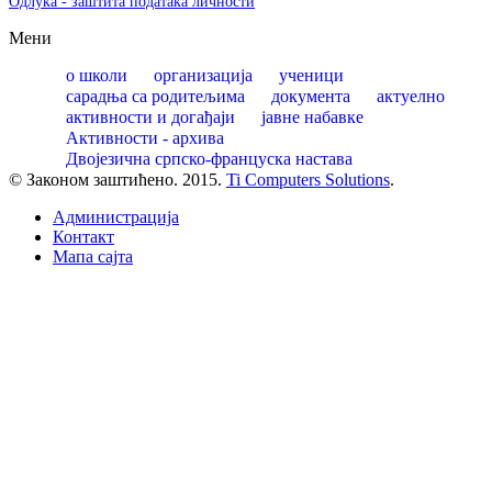
Одлука - заштита података личности
Мени
о школи
организација
ученици
сарадња са родитељима
документа
актуелно
активности и догађаји
јавне набавке
Активности - архива
Двојезична српско-француска настава
© Законом заштићено. 2015.
Ti Computers Solutions
.
Администрација
Контакт
Mапа сајта