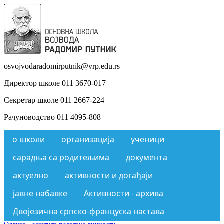
osvojvodaradomirputnik@vrp.edu.rs
Директор школе 011 3670-017
Секретар школе 011 2667-224
Рачуноводство 011 4095-808
о школи
организација
ученици
сарадња са родитељима
документа
актуелно
активности и догађаји
јавне набавке
Активности - архива
Двојезична српско-француска настава