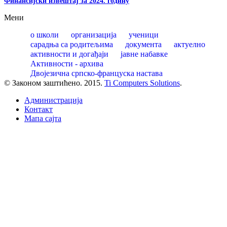
Финансијски извештај за 2024. годину
Мени
о школи
организација
ученици
сарадња са родитељима
документа
актуелно
активности и догађаји
јавне набавке
Активности - архива
Двојезична српско-француска настава
© Законом заштићено. 2015.
Ti Computers Solutions
.
Администрација
Контакт
Mапа сајта