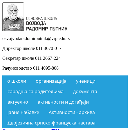
osvojvodaradomirputnik@vrp.edu.rs
Директор школе 011 3670-017
Секретар школе 011 2667-224
Рачуноводство 011 4095-808
о школи
организација
ученици
сарадња са родитељима
документа
актуелно
активности и догађаји
јавне набавке
Активности - архива
Двојезична српско-француска настава