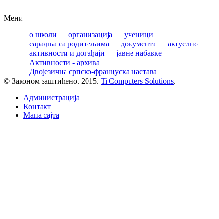
Мени
о школи
организација
ученици
сарадња са родитељима
документа
актуелно
активности и догађаји
јавне набавке
Активности - архива
Двојезична српско-француска настава
© Законом заштићено. 2015.
Ti Computers Solutions
.
Администрација
Контакт
Mапа сајта