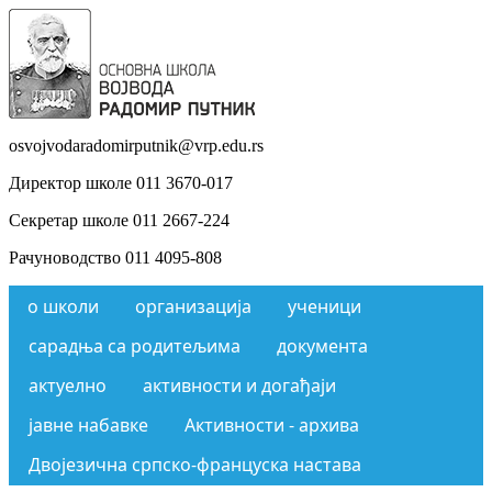
osvojvodaradomirputnik@vrp.edu.rs
Директор школе 011 3670-017
Секретар школе 011 2667-224
Рачуноводство 011 4095-808
о школи
организација
ученици
сарадња са родитељима
документа
актуелно
активности и догађаји
јавне набавке
Активности - архива
Двојезична српско-француска настава