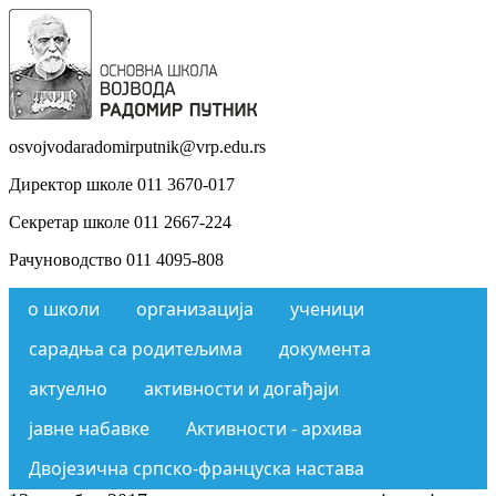
osvojvodaradomirputnik@vrp.edu.rs
Директор школе 011 3670-017
Секретар школе 011 2667-224
Рачуноводство 011 4095-808
о школи
организација
ученици
сарадња са родитељима
документа
актуелно
активности и догађаји
јавне набавке
Активности - архива
Двојезична српско-француска настава