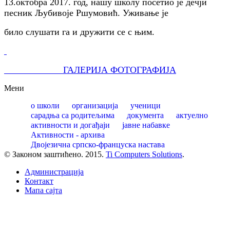
13.октобра 2017. год, нашу школу посетио је дечји
песник Љубивоје Ршумовић. Уживање је
било слушати га и дружити се с њим.
ГАЛЕРИЈА ФОТОГРАФИЈА
Мени
о школи
организација
ученици
сарадња са родитељима
документа
актуелно
активности и догађаји
јавне набавке
Активности - архива
Двојезична српско-француска настава
© Законом заштићено. 2015.
Ti Computers Solutions
.
Администрација
Контакт
Mапа сајта