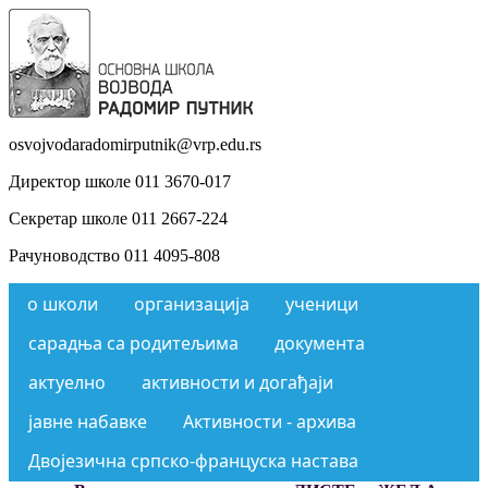
osvojvodaradomirputnik@vrp.edu.rs
Директор школе 011 3670-017
Секретар школе 011 2667-224
Рачуноводство 011 4095-808
о школи
организација
ученици
сарадња са родитељима
документа
актуелно
активности и догађаји
јавне набавке
Активности - архива
Двојезична српско-француска настава