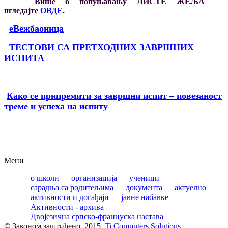
Више о попуњавању ЛИСТЕ ЖЕЉА
пгледајте
ОВДЕ
.
еВежбаоница
ТЕСТОВИ СА ПРЕТХОДНИХ ЗАВРШНИХ
ИСПИТА
Како се припремити за завршни испит – повезаност
треме и успеха на испиту
Мени
о школи
организација
ученици
сарадња са родитељима
документа
актуелно
активности и догађаји
јавне набавке
Активности - архива
Двојезична српско-француска настава
© Законом заштићено. 2015.
Ti Computers Solutions
.