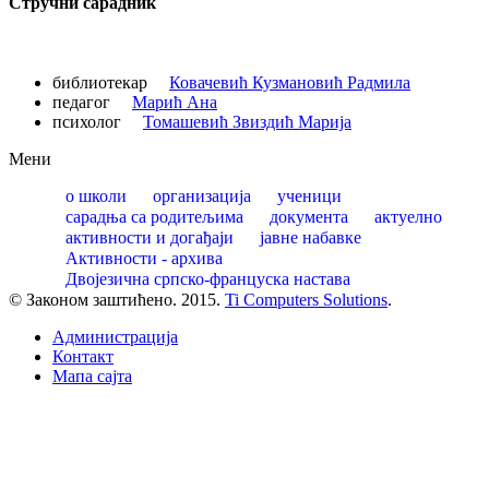
Стручни сарадник
библиотекар
Ковачевић Кузмановић Радмила
педагог
Марић Ана
психолог
Томашевић Звиздић Марија
Мени
о школи
организација
ученици
сарадња са родитељима
документа
актуелно
активности и догађаји
јавне набавке
Активности - архива
Двојезична српско-француска настава
© Законом заштићено. 2015.
Ti Computers Solutions
.
Администрација
Контакт
Mапа сајта