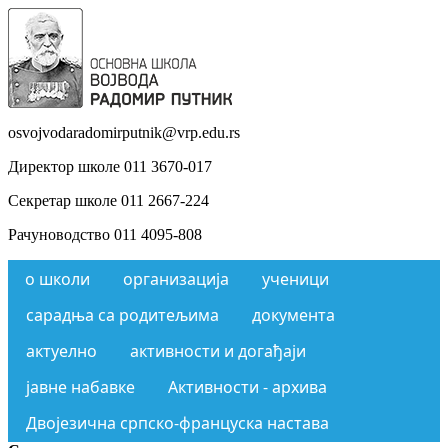
osvojvodaradomirputnik@vrp.edu.rs
Директор школе 011 3670-017
Секретар школе 011 2667-224
Рачуноводство 011 4095-808
о школи
организација
ученици
сарадња са родитељима
документа
актуелно
активности и догађаји
јавне набавке
Активности - архива
Двојезична српско-француска настава