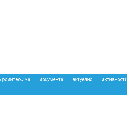
а родитељима
документа
актуелно
активности