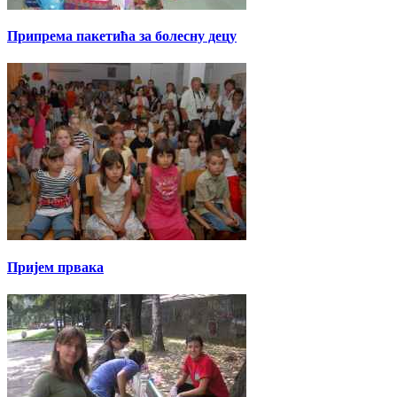
Припрема пакетића за болесну децу
Пријем првака