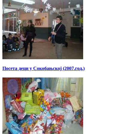
Посета деци у Сокобањској (2007.год.)