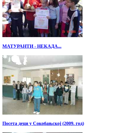
МАТУРАНТИ - НЕКАДА...
Посета деци у Сокобањској (2009. год)