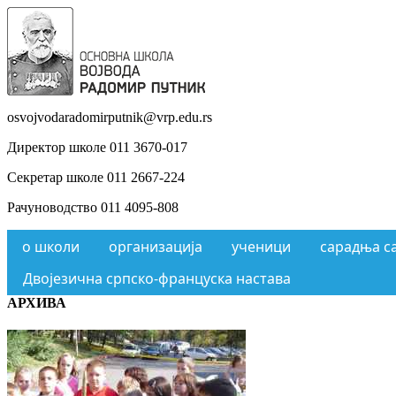
osvojvodaradomirputnik@vrp.edu.rs
Директор школе 011 3670-017
Секретар школе 011 2667-224
Рачуноводство 011 4095-808
о школи
организација
ученици
сарадња с
Двојезична српско-француска настава
АРХИВА